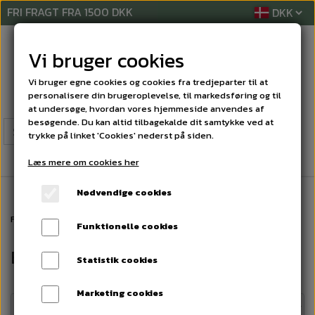
FRI FRAGT FRA 1500 DKK
Vi bruger cookies
Vi bruger egne cookies og cookies fra tredjeparter til at
personalisere din brugeroplevelse, til markedsføring og til
at undersøge, hvordan vores hjemmeside anvendes af
besøgende. Du kan altid tilbagekalde dit samtykke ved at
trykke på linket 'Cookies' nederst på siden.
Læs mere om cookies her
Nødvendige cookies
Forside
LYKØNSKNINGSKORT
BRYLLUPS'KORT
Funktionelle cookies
BRYLLUPS'KORT
Statistik cookies
Marketing cookies