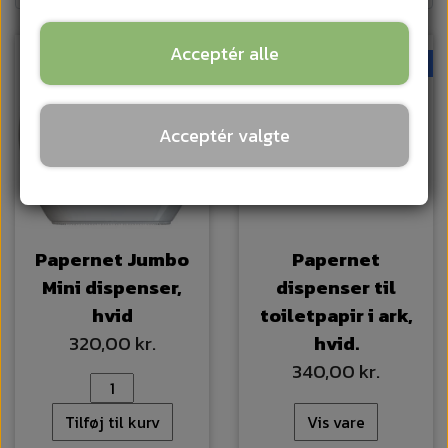
Acceptér alle
UDSOLGT
Acceptér valgte
Papernet Jumbo
Papernet
Mini dispenser,
dispenser til
hvid
toiletpapir i ark,
320,00 kr.
hvid.
340,00 kr.
Tilføj til kurv
Vis vare