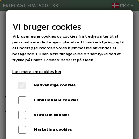
FRI FRAGT FRA 1500 DKK
Vi bruger cookies
Vi bruger egne cookies og cookies fra tredjeparter til at
personalisere din brugeroplevelse, til markedsføring og til
at undersøge, hvordan vores hjemmeside anvendes af
besøgende. Du kan altid tilbagekalde dit samtykke ved at
trykke på linket 'Cookies' nederst på siden.
Læs mere om cookies her
Nødvendige cookies
Forside
DISPENSER
TOILETPAPIR DISPENSER
Funktionelle cookies
TOILETPAPIR DISPENSER
Statistik cookies
Marketing cookies