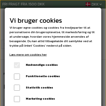
FRI FRAGT FRA 1500 DKK
Vi bruger cookies
Vi bruger egne cookies og cookies fra tredjeparter til at
personalisere din brugeroplevelse, til markedsføring og til
at undersøge, hvordan vores hjemmeside anvendes af
besøgende. Du kan altid tilbagekalde dit samtykke ved at
trykke på linket 'Cookies' nederst på siden.
Læs mere om cookies her
Nødvendige cookies
Forside
DISPENSER
DIVERSE DISPENSER
Funktionelle cookies
DIVERSE DISPENSER
Statistik cookies
Marketing cookies