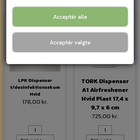
Acceptér alle
Acceptér valgte
LPK Dispenser
TORK Dispenser
t/desinfektionsskum
A1 Airfreshener
Hvid
Hvid Plast 17,4 x
178,00 kr.
9,7 x 6 cm
725,00 kr.