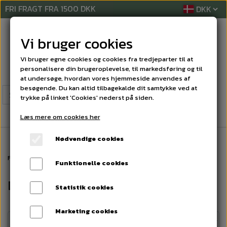
FRI FRAGT FRA 1500 DKK
Vi bruger cookies
Vi bruger egne cookies og cookies fra tredjeparter til at
personalisere din brugeroplevelse, til markedsføring og til
at undersøge, hvordan vores hjemmeside anvendes af
besøgende. Du kan altid tilbagekalde dit samtykke ved at
trykke på linket 'Cookies' nederst på siden.
Læs mere om cookies her
Nødvendige cookies
Forside
RENGØRINGSMIDLER
DESINFEKTION
Funktionelle cookies
DESINFEKTION
Statistik cookies
Marketing cookies