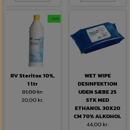
-75%
RV Steritox 10%,
WET WIPE
1 ltr
DESINFEKTION
81,00 kr.
UDEN SÆBE 25
20,00 kr.
STK MED
ETHANOL 30X20
CM 70% ALKOHOL
44,00 kr.