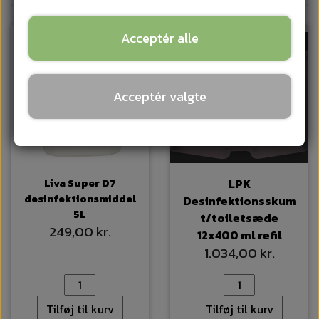
Acceptér alle
Acceptér valgte
Liva Super D7
LPK
desinfektionsmiddel
Desinfektionsskum
5L
t/toiletsæde
249,00 kr.
12x400 ml refil
1.034,00 kr.
Tilføj til kurv
Tilføj til kurv