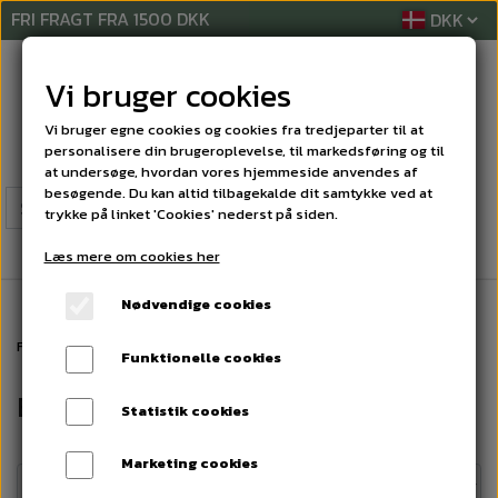
FRI FRAGT FRA 1500 DKK
Vi bruger cookies
Vi bruger egne cookies og cookies fra tredjeparter til at
personalisere din brugeroplevelse, til markedsføring og til
at undersøge, hvordan vores hjemmeside anvendes af
besøgende. Du kan altid tilbagekalde dit samtykke ved at
trykke på linket 'Cookies' nederst på siden.
Læs mere om cookies her
Nødvendige cookies
Forside
LYKØNSKNINGSKORT
BEGIVENHEDS'KORT
Funktionelle cookies
BEGIVENHEDS'KORT
Statistik cookies
Marketing cookies