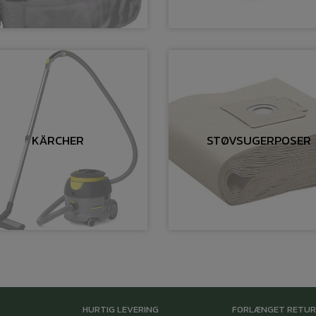
KÄRCHER
STØVSUGERPOSER
HURTIG LEVERING
FORLÆNGET RETU