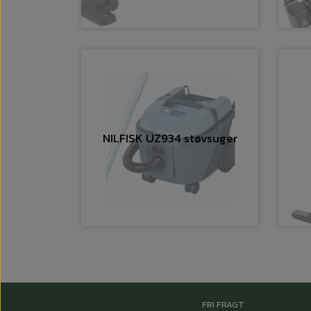
NILFISK UZ934 støvsuger
FRI FRAGT