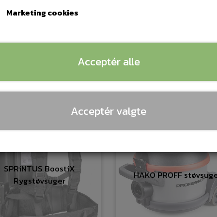
Marketing cookies
SPRiNTUS Ares Støvsuge
AP Trådløs støvsuger
watt
Acceptér alle
Acceptér valgte
SPRiNTUS BoostiX
HAKO PROFF støvsuge
Rygstøvsuger