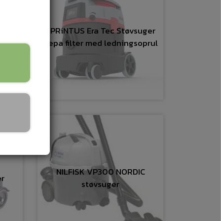
r 700
SPRiNTUS Era Tec Støvsuger
Hepa filter med ledningsoprul
NILFISK VP300 NORDIC
r
støvsuger