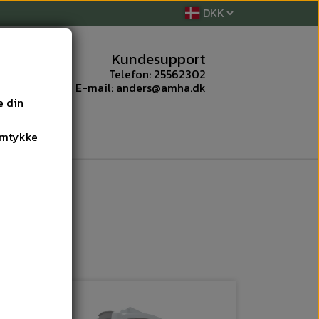
Kundesupport
Telefon: 25562302
E-mail: anders@amha.dk
e din
amtykke