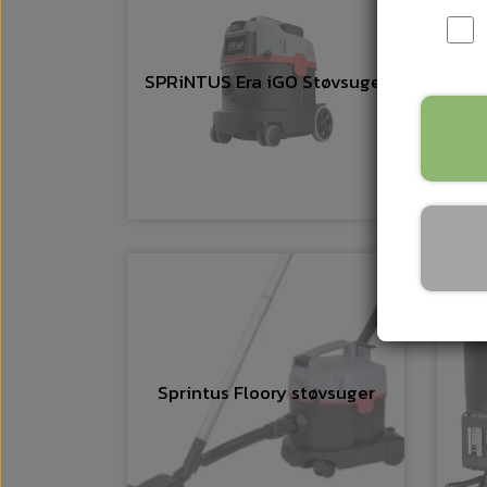
SPRiNTUS Era iGO Støvsuger
Sprintus Floory støvsuger