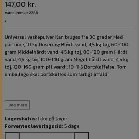
147,00 kr.
Varenummer: 2288
Universal vaskepulver Kan bruges fra 30 grader Med
parfume, 10 kg Dosering: Blødt vand, 4,5 kg tøj, 60-100
gram Middelhårdt vand, 4,5 kg tøj, 80-120 gram Hårdt
vand, 4,5 kg tøj, 100-140 gram Meget hårdt vand, 4,5 kg
tøj, 120-160 gram pH værdi: 10-11,5 Bortskaffelse: Tom
emballage skal bortskaffes som farligt affald.
Sikkerhedsdatablad
04-11-2019
HENT
Læs mere
Datablad
04-11-2019
HENT
Lagerstatus:
Ikke på lager
Forventet leveringstid:
5 dage