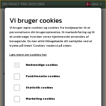
FRI FRAGT FRA 1500 DKK
Vi bruger cookies
Vi bruger egne cookies og cookies fra tredjeparter til at
personalisere din brugeroplevelse, til markedsføring og til
at undersøge, hvordan vores hjemmeside anvendes af
besøgende. Du kan altid tilbagekalde dit samtykke ved at
trykke på linket 'Cookies' nederst på siden.
Læs mere om cookies her
Nødvendige cookies
Forside
VINDUESPUDSESYSTEMER
Vinduevasker
UNGER ErgoTec T-H
Funktionelle cookies
Statistik cookies
Marketing cookies