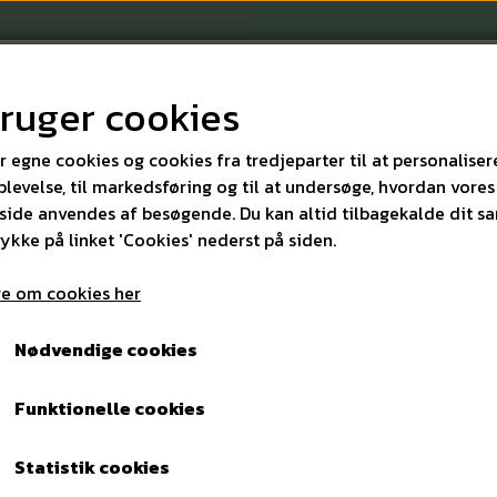
bruger cookies
r egne cookies og cookies fra tredjeparter til at personaliser
levelse, til markedsføring og til at undersøge, hvordan vores
ide anvendes af besøgende. Du kan altid tilbagekalde dit s
KONTAKT
rykke på linket 'Cookies' nederst på siden.
e om cookies her
Tork Xpressnap® Extra Soft Servietter 5 x 225 stk.
Nødvendige cookies
Tork Xpressnap® Extra Sof
Funktionelle cookies
stk.
Statistik cookies
138,00 kr.