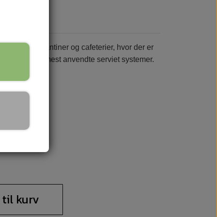
esturanter, kantiner og cafeterier, hvor der er
k og et af de mest anvendte serviet systemer.
em
 til kurv