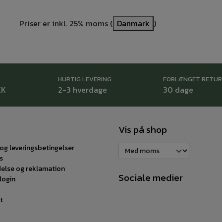
Priser er inkl. 25% moms (
Danmark
)
HURTIG LEVERING
FORLÆNGET RETU
KK
2-3 hverdage
30 dage
Vis på shop
og leveringsbetingelser
s
delse og reklamation
Sociale medier
login
t