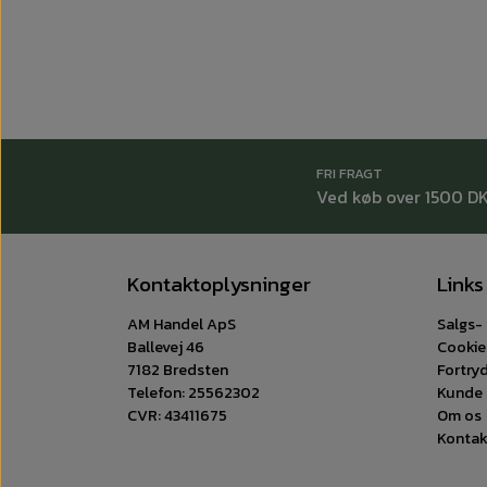
FRI FRAGT
Ved køb over 1500 D
Kontaktoplysninger
Links
AM Handel ApS
Salgs- 
Ballevej 46
Cookie
7182 Bredsten
Fortry
Telefon: 25562302
Kunde 
CVR: 43411675
Om os
Kontak