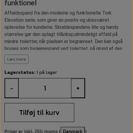
funktionel
Affaldsspand fra den moderne og funktionelle Tork
Elevation serie, som giver en positiv og ubesværet
oplevelse for kunderne. Skraldespandens lille og handy
størrelse gør den oplagt til&nbsp;almindeligt affald på
mindre toiletter, når pladsen er begrænset. Den kan også
bruges som hygiejnespand ved toilettet, på grund af den
lille størrelse.
Læs mere
Tork B3 affaldsbeholderen har en overflade i hvid plast, og
Lagerstatus:
1 på lager
de rene linjer er lette at holde rene. Desuden har
skraldespanden selvlukkende låg og skjult affaldspose.
−
+
Det sikrer et højt niveau af komfort og hygiejne, og
reducerer risikoen for lugtgener. Alt i alt er Tork B3
affaldsbeholderens design gennemtænkt, så
Tilføj til kurv
hygiejnespanden kan præsentere sig bedst muligt og
bidrage til at give en positiv oplevelse af toilettet.
Skraldespanden har fleksible monteringsmuligheder; den
Priser er inkl. 25% moms (
Danmark
)