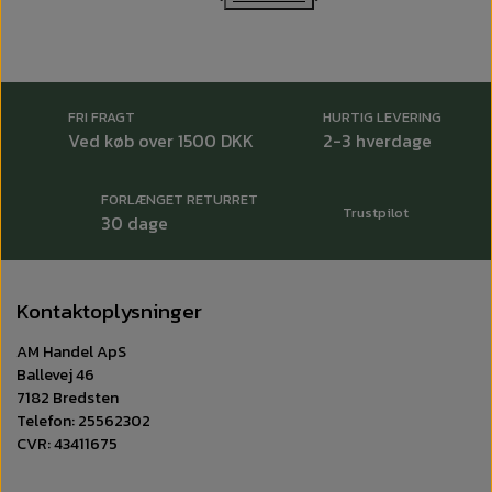
kan både sættes op ad væggen, eller monteres direkte på
den.
System: B3
Farve: Hvid
FRI FRAGT
HURTIG LEVERING
Kapacitet: 5 liter
Ved køb over 1500 DKK
2-3 hverdage
Materiale: Plastik
Format (H x B x D): 380 x 194 x 160 mm
FORLÆNGET RETURRET
Trustpilot
Tork varenr: 564000
30 dage
Kontaktoplysninger
AM Handel ApS
Ballevej 46
7182 Bredsten
Telefon: 25562302
CVR: 43411675