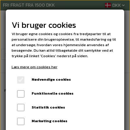
FRI FRAGT FRA 1500 DKK
Vi bruger cookies
Vi bruger egne cookies og cookies fra tredjeparter til at
personalisere din brugeroplevelse, til markedsføring og til
at undersøge, hvordan vores hjemmeside anvendes af
besøgende. Du kan altid tilbagekalde dit samtykke ved at
trykke på linket 'Cookies' nederst på siden.
Læs mere om cookies her
Nødvendige cookies
Forside
DISPENSER
AFFALDSBEHOLDER / KURVE
Tork 5 L Affaldsbe
Funktionelle cookies
Statistik cookies
Marketing cookies