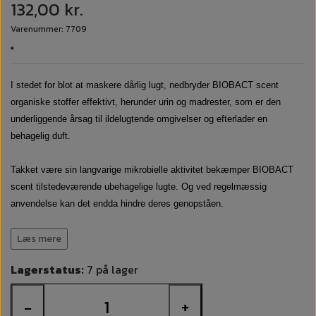
132,00 kr.
Varenummer: 7709
I stedet for blot at maskere dårlig lugt, nedbryder BIOBACT scent
organiske stoffer effektivt, herunder urin og madrester, som er den
underliggende årsag til ildelugtende omgivelser og efterlader en
behagelig duft.
Takket være sin langvarige mikrobielle aktivitet bekæmper BIOBACT
scent tilstedeværende ubehagelige lugte. Og ved regelmæssig
anvendelse kan det endda hindre deres genopståen.
Læs mere
Ved fuldstændigt at afstå fra farlige ingredienser er BIOBACT scent en
materialevenlig lugtfjerner og derfor anvendelig mange steder (for
Lagerstatus:
7 på lager
eksempel i sanitetsrum, plejehjem, restauranter, hoteller, osv.).
−
+
Fremstillet som det er af 100% naturlige mikroorganismer er BIOBACT