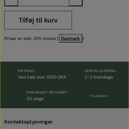
scent sikkert i brug og ufarligt for miljøet.
DATABLAD
Tilføj til kurv
Priser er inkl. 25% moms (
Danmark
)
FRI FRAGT
HURTIG LEVERING
Ved køb over 1500 DKK
2-3 hverdage
FORLÆNGET RETURRET
Trustpilot
30 dage
Kontaktoplysninger