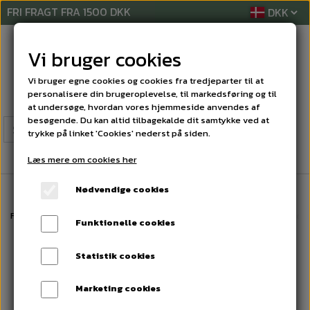
FRI FRAGT FRA 1500 DKK
Vi bruger cookies
Vi bruger egne cookies og cookies fra tredjeparter til at
personalisere din brugeroplevelse, til markedsføring og til
at undersøge, hvordan vores hjemmeside anvendes af
besøgende. Du kan altid tilbagekalde dit samtykke ved at
trykke på linket 'Cookies' nederst på siden.
Læs mere om cookies her
Nødvendige cookies
Forside
RENGØRINGSMIDLER
GRUNDRENS
Special Line Ready2use 
Funktionelle cookies
Statistik cookies
Marketing cookies