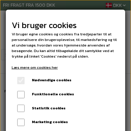
FRI FRAGT FRA 1500 DKK
Vi bruger cookies
Vi bruger egne cookies og cookies fra tredjeparter til at
personalisere din brugeroplevelse, til markedsføring og til
at undersøge, hvordan vores hjemmeside anvendes af
besøgende. Du kan altid tilbagekalde dit samtykke ved at
trykke på linket 'Cookies' nederst på siden.
Læs mere om cookies her
Nødvendige cookies
Forside
AFTØRRINGSPAPIR
TOILETPAPIR
Special Jumbo toiletrulle 2
Funktionelle cookies
Statistik cookies
Marketing cookies