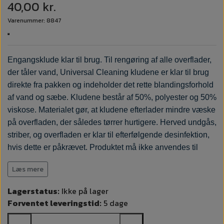
40,00 kr.
Varenummer: 8847
Engangsklude klar til brug. Til rengøring af alle overflader,
der tåler vand, Universal Cleaning kludene er klar til brug
direkte fra pakken og indeholder det rette blandingsforhold
af vand og sæbe. Kludene består af 50%, polyester og 50%
viskose. Materialet gør, at kludene efterlader mindre væske
på overfladen, der således tørrer hurtigere. Herved undgås,
striber, og overfladen er klar til efterfølgende desinfektion,
hvis dette er påkrævet. Produktet må ikke anvendes til
hudpleje. Anvend handsker i henhold til EN 374, Plum, Mål
Læs mere
40 x 30 cm,
Lagerstatus:
Ikke på lager
Forventet leveringstid:
5 dage