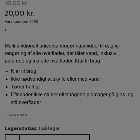
45,00 kr.
20,00 kr.
Varenummer: 4493
Multifunktionelt universalrengøringsmiddel til daglig
rengøring af alle overflader, der tåler vand, inklusiv
polerede og malede overflader. Klar til brug.
Klar til brug
Ikke nødvendigt at skylle efter med vand
Tørrer hurtigt
Efterlader ikke striber eller tågede plamager på glas- og
ståloverflader
Svanemærket
Læs mere
Astma- og Allergimærket.
Lagerstatus:
1 på lager
Kiilto Superquick Spurt er fremstillet af plantebaserede,
fornybare og bionedbrydelige råvarer, der er ansvarligt