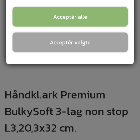
Acceptér alle
Acceptér valgte
Håndkl.ark Premium
BulkySoft 3-lag non stop
L3,20,3x32 cm.