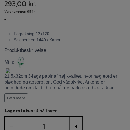
293,00 kr.
Varenummer: 9544
Forpakning 12x120
Salgsenhed 1440 / Karton
Produktbeskrivelse
Miljø:
21,5x32cm 3-lags papir af høj kvalitet, hvor nøgleord er
blødhed og absorption. God vådstyrke. Arkene er
udfoldede og klar til brug når de trækkes ud - ét ark ad
gangen, hvilket giver en god kontrol af forbruget. Leveres i
Læs mere
den nemme, håndterbare Easybag som gør intern transport
nemmere.
Lagerstatus:
4 på lager
−
+