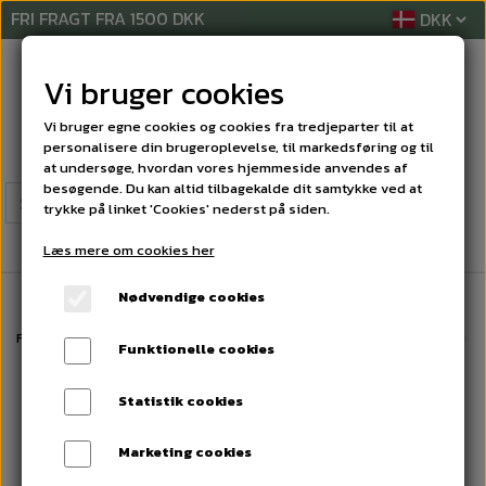
FRI FRAGT FRA 1500 DKK
Vi bruger cookies
Vi bruger egne cookies og cookies fra tredjeparter til at
personalisere din brugeroplevelse, til markedsføring og til
at undersøge, hvordan vores hjemmeside anvendes af
besøgende. Du kan altid tilbagekalde dit samtykke ved at
trykke på linket 'Cookies' nederst på siden.
Læs mere om cookies her
Nødvendige cookies
Forside
PERSONLIG PLEJE PRODUKTER
HÅND OG KROPSSÆBE
Foam W
Funktionelle cookies
Statistik cookies
Marketing cookies