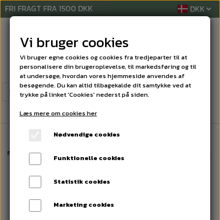
FRI FRAGT FRA 1500 DKK
Vi bruger cookies
Vi bruger egne cookies og cookies fra tredjeparter til at
personalisere din brugeroplevelse, til markedsføring og til
at undersøge, hvordan vores hjemmeside anvendes af
besøgende. Du kan altid tilbagekalde dit samtykke ved at
trykke på linket 'Cookies' nederst på siden.
Læs mere om cookies her
Nødvendige cookies
Forside
KLUDE / MOPPER
VISKESTYKKER
Ekstra sugende recycled m
Funktionelle cookies
Statistik cookies
Marketing cookies