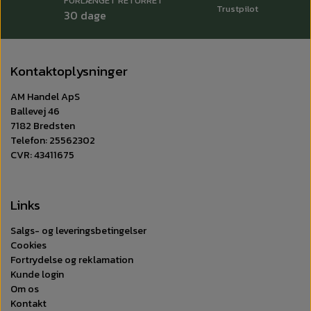
FORLÆNGET RETURRET
Trustpilot
✅
Stor størrelse
– 50 x 80 cm dækker store flader hurtigt
30 dage
og effektivt.
Kontaktoplysninger
AM Handel ApS
Ballevej 46
7182 Bredsten
Telefon: 25562302
CVR: 43411675
Links
Salgs- og leveringsbetingelser
Cookies
Fortrydelse og reklamation
Kunde login
Om os
Kontakt