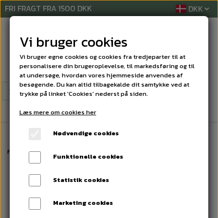
FRI FRAGT FRA 1500 DKK
Vi bruger cookies
Vi bruger egne cookies og cookies fra tredjeparter til at
personalisere din brugeroplevelse, til markedsføring og til
at undersøge, hvordan vores hjemmeside anvendes af
besøgende. Du kan altid tilbagekalde dit samtykke ved at
trykke på linket 'Cookies' nederst på siden.
Læs mere om cookies her
Nødvendige cookies
Forside
RENGØRINGSMIDLER
TEKSTILVASK
Easy Tabs, EU-blomst, pa
Funktionelle cookies
Statistik cookies
Marketing cookies