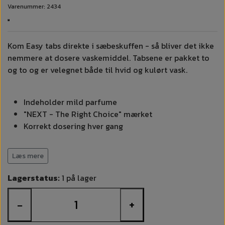
Varenummer: 2434
Kom Easy tabs direkte i sæbeskuffen - så bliver det ikke
nemmere at dosere vaskemiddel. Tabsene er pakket to
og to og er velegnet både til hvid og kulørt vask.
Indeholder mild parfume
"NEXT - The Right Choice" mærket
Korrekt dosering hver gang
For brugsanvisning, dosering og holbarhed - se
Læs mere
dokumenter.
Lagerstatus:
1 på lager
Bør ikke anvendes til sarte tekstiler.
−
+
Varekategori
Tøjvask, Tabs
Brand
WeClean®