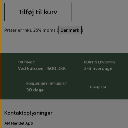
Tilføj til kurv
Miljømærkning
Anvendelse
Priser er inkl. 25% moms (
Danmark
)
Form
Tabs
Antal ltr./kg
1.68
Dosering
Se doseringstabel på produkt
FRI FRAGT
HURTIG LEVERING
pH-Koncentrat
10.3
Ved køb over 1500 DKK
2-3 hverdage
Indv. emballage
PE
Udv. emballage
Karton
FORLÆNGET RETURRET
Udv. emballage - mål
L18,5 x B9,7 x H12 cm
Trustpilot
30 dage
Sprog på etiket
DK, , SE, GL, FO, IS, EN
Fare!
Kontaktoplysninger
Bruttovægt (kg)
1.800
AM Handel ApS
Nettovægt (kg)
1.680