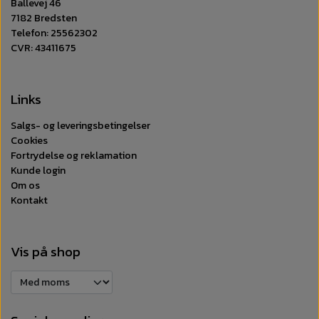
Ballevej 46
Brugstarifnummer
34012010
7182 Bredsten
Telefon: 25562302
CVR: 43411675
Links
Salgs- og leveringsbetingelser
Cookies
Fortrydelse og reklamation
Kunde login
Om os
Kontakt
Vis på shop