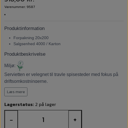
Varenummer: 9587
Produktinformation
Forpakning 20x200
Salgsenhed 4000 / Karton
Produktbeskrivelse
Miljø:
Servietten er velegnet til travle spisesteder med fokus på
driftsomkostningerne.
Dokumenter
Læs mere
Sikkerhedsdatablad
Lagerstatus:
2 på lager
−
+