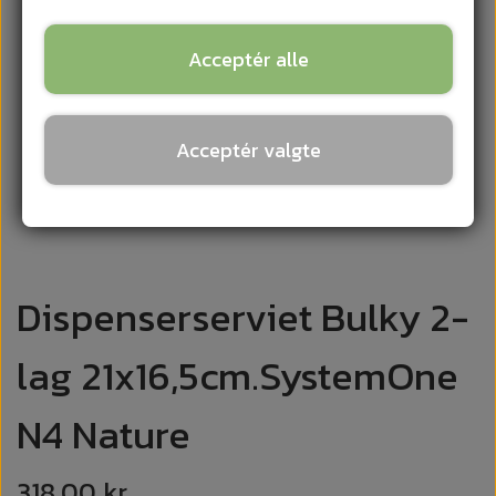
Acceptér alle
Acceptér valgte
Dispenserserviet Bulky 2-
lag 21x16,5cm.SystemOne
N4 Nature
318,00 kr.