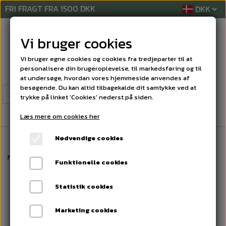
FRI FRAGT FRA 1500 DKK
Vi bruger cookies
Vi bruger egne cookies og cookies fra tredjeparter til at
personalisere din brugeroplevelse, til markedsføring og til
at undersøge, hvordan vores hjemmeside anvendes af
besøgende. Du kan altid tilbagekalde dit samtykke ved at
trykke på linket 'Cookies' nederst på siden.
Læs mere om cookies her
Nødvendige cookies
Forside
MASKINER
AP Trådløs støvsuger
Børstehoved, standard, trå
Funktionelle cookies
Statistik cookies
Marketing cookies