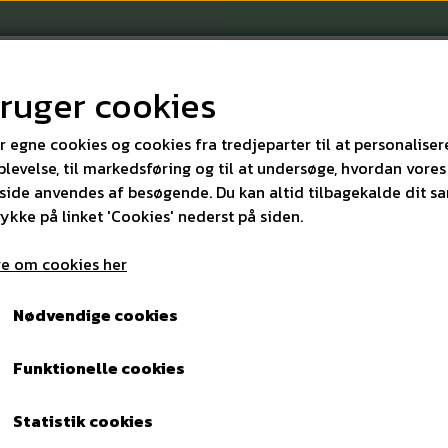
bruger cookies
r egne cookies og cookies fra tredjeparter til at personaliser
levelse, til markedsføring og til at undersøge, hvordan vores
ide anvendes af besøgende. Du kan altid tilbagekalde dit s
KONTAKT
rykke på linket 'Cookies' nederst på siden.
e om cookies her
Autoshampoo med voks 5 ltr
Nødvendige cookies
Autoshampoo med voks 5 
Funktionelle cookies
156,00 kr.
Varenummer: 9595
Statistik cookies