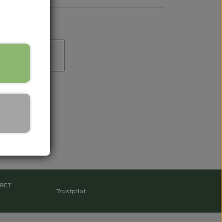
 til kurv
RRET
Trustpilot