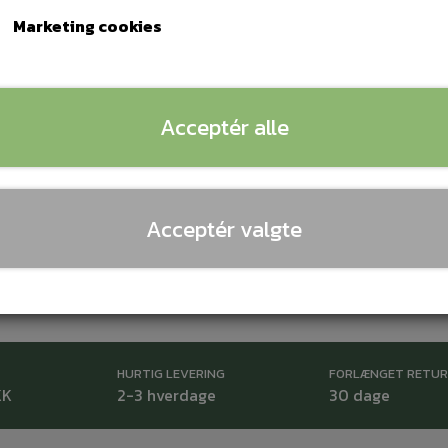
Marketing cookies
Lagerstatus:
4 på lager
Tilføj
−
+
Acceptér alle
Priser er inkl. 25% moms (
Danmark
)
Acceptér valgte
HURTIG LEVERING
FORLÆNGET RETU
KK
2-3 hverdage
30 dage