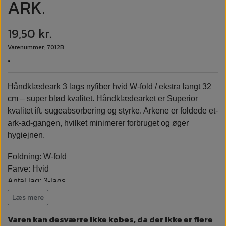
ARK.
19,50 kr.
Varenummer: 7012B
Håndklædeark 3 lags nyfiber hvid W-fold / ekstra langt 32
cm – super blød kvalitet. Håndklædearket er Superior
kvalitet ift. sugeabsorbering og styrke. Arkene er foldede et-
ark-ad-gangen, hvilket minimerer forbruget og øger
hygiejnen.
Foldning: W-fold
Farve: Hvid
Antal lag: 3-lags
Ark størrelse: L: 32 cm - B: 22 cm
Læs mere
Varen kan desværre ikke købes, da der ikke er flere