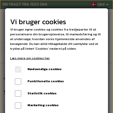
FRI FRAGT FRA 1500 DKK
Vi bruger cookies
Vi bruger egne cookies og cookies fra tredjeparter til at
personalisere din brugeroplevelse, til markedsføring og til
at undersøge, hvordan vores hjemmeside anvendes af
besøgende. Du kan altid tilbagekalde dit samtykke ved at
trykke på linket 'Cookies' nederst på siden.
Læs mere om cookies her
Nødvendige cookies
Forside
MASKINER
SPRiNTUS BoostiX Rygstøvsuger
Funktionelle cookies
SPRiNTUS BoostiX Rygstøvsuger
Statistik cookies
Marketing cookies