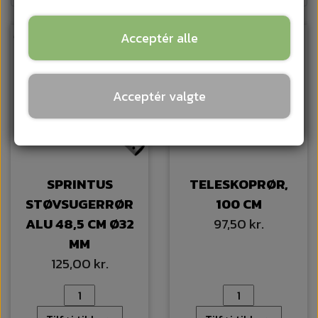
Acceptér alle
Acceptér valgte
SPRINTUS
TELESKOPRØR,
STØVSUGERRØR
100 CM
ALU 48,5 CM Ø32
97,50 kr.
MM
125,00 kr.