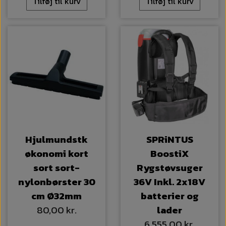
Tilføj til kurv
Tilføj til kurv
Hjulmundstk
SPRiNTUS
økonomi kort
BoostiX
sort sort-
Rygstøvsuger
nylonbørster 30
36V Inkl. 2x18V
cm Ø32mm
batterier og
80,00 kr.
lader
6.555,00 kr.