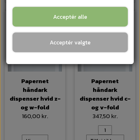
Acceptér alle
UDSOLGT
Acceptér valgte
Papernet
Papernet
håndark
håndark
dispenser hvid z-
dispenser hvid c-
og w-fold
og v-fold
160,00 kr.
347,50 kr.