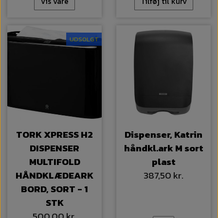
Vis vare
Tilføj til kurv
UDSOLGT
TORK XPRESS H2
Dispenser, Katrin
DISPENSER
håndkl.ark M sort
MULTIFOLD
plast
HÅNDKLÆDEARK
387,50 kr.
BORD, SORT - 1
STK
500,00 kr.