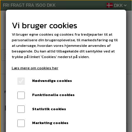
FRI FRAGT FRA 1500 DKK
Vi bruger cookies
Vi bruger egne cookies og cookies fra tredjeparter til at
personalisere din brugeroplevelse, til markedsføring og til
at undersøge, hvordan vores hjemmeside anvendes af
besøgende. Du kan altid tilbagekalde dit samtykke ved at
trykke på linket 'Cookies' nederst på siden.
Læs mere om cookies her
Nødvendige cookies
Forside
DISPENSER
HÅNDKLÆDEARK DESPINSER
Funktionelle cookies
HÅNDKLÆDEARK DESPINSER
Statistik cookies
Marketing cookies