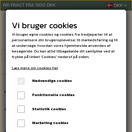
FRI FRAGT FRA 1500 DKK
Vi bruger cookies
Vi bruger egne cookies og cookies fra tredjeparter til at
personalisere din brugeroplevelse, til markedsføring og til
at undersøge, hvordan vores hjemmeside anvendes af
besøgende. Du kan altid tilbagekalde dit samtykke ved at
trykke på linket 'Cookies' nederst på siden.
Læs mere om cookies her
Nødvendige cookies
Forside
Abonnements-betingelser
Funktionelle cookies
Abonnements-betingelser
Statistik cookies
Marketing cookies
Generelt