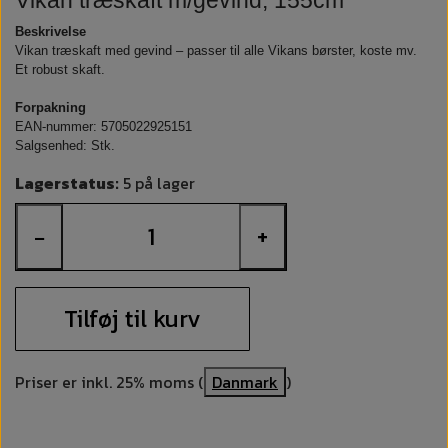
Vikan træskaft m/gevind, 155cm
Beskrivelse
Vikan træskaft med gevind – passer til alle Vikans børster, koste mv.
Et robust skaft.
Forpakning
EAN-nummer: 5705022925151
Salgsenhed: Stk.
Lagerstatus:
5 på lager
−
+
Tilføj til kurv
Priser er inkl. 25% moms (
Danmark
)