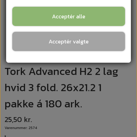
Acceptér alle
Acceptér valgte
Tork Advanced H2 2 lag
hvid 3 fold. 26x21.2 1
pakke á 180 ark.
25,50 kr.
Varenummer: 2574