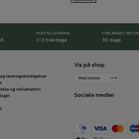
HURTIG LEVERING
FORLÆNGET RETU
KK
2-3 hverdage
30 dage
Vis på shop
og leveringsbetingelser
s
delse og reklamation
Sociale medier
login
t