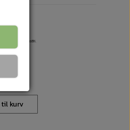
riale, dog ikke rustfri.
 til kurv