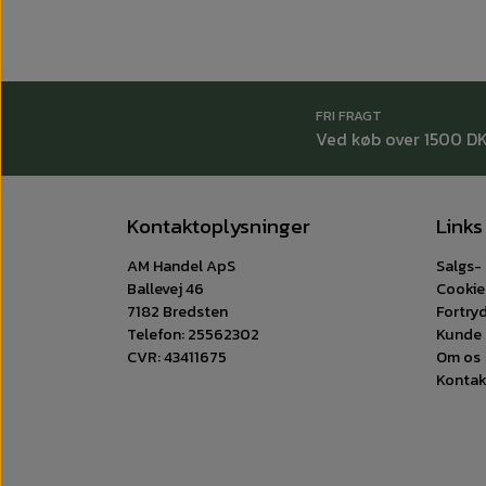
FRI FRAGT
Ved køb over 1500 D
Kontaktoplysninger
Links
AM Handel ApS
Salgs- 
Ballevej 46
Cookie
7182 Bredsten
Fortry
Telefon: 25562302
Kunde 
CVR: 43411675
Om os
Kontak