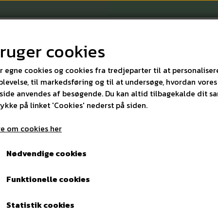
bruger cookies
r egne cookies og cookies fra tredjeparter til at personaliser
levelse, til markedsføring og til at undersøge, hvordan vores
ide anvendes af besøgende. Du kan altid tilbagekalde dit s
KONTAKT
rykke på linket 'Cookies' nederst på siden.
e om cookies her
raldestativ til vægmontering hvid
Nødvendige cookies
Skraldestativ til vægmont
Funktionelle cookies
190,00 kr.
Varenummer: 9566
Statistik cookies