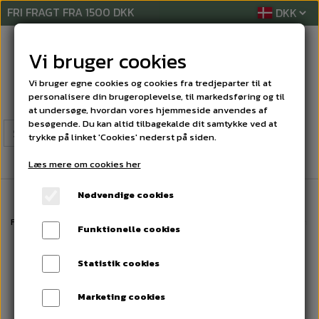
FRI FRAGT FRA 1500 DKK
Vi bruger cookies
Vi bruger egne cookies og cookies fra tredjeparter til at
personalisere din brugeroplevelse, til markedsføring og til
at undersøge, hvordan vores hjemmeside anvendes af
besøgende. Du kan altid tilbagekalde dit samtykke ved at
trykke på linket 'Cookies' nederst på siden.
Læs mere om cookies her
Nødvendige cookies
Forside
PERSONLIG PLEJE PRODUKTER
HÅNDDESINFEKTION
Plum hå
Funktionelle cookies
Statistik cookies
Marketing cookies