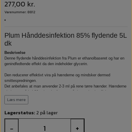
277,00 kr.
Varenummer: 8812
Plum Hånddesinfektion 85% flydende 5L
dk
Beskrivelse
Denne flydende hånddesinfektion fra Plum er ethanolbaseret og har en
genindfedtende effekt da den indeholder glycerin.
Den reducerer effektivt vira på hænderne og mindsker dermed
smittespredningen.
Det anbefales at man anvender 2-3 ml på rene tørre hænder. Hænderne
skal være våde i 30 sekunder for at opnå den optimale effekt.
Læs mere
Den indeholder 6% IPA.
Lagerstatus:
2 på lager
Den er CEI godkendt og overholder disse:
EN 1500:2013
−
+
EN 14476:2013
A1:2015