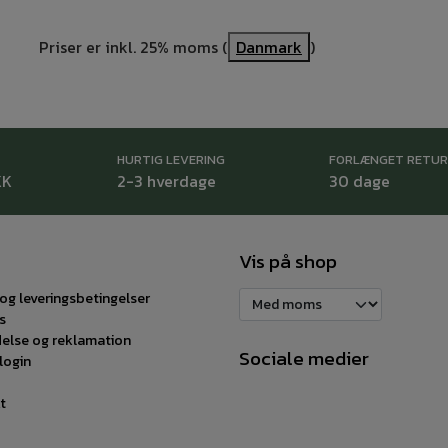
Priser er inkl. 25% moms (
Danmark
)
HURTIG LEVERING
FORLÆNGET RETU
KK
2-3 hverdage
30 dage
Vis på shop
og leveringsbetingelser
s
delse og reklamation
Sociale medier
login
t