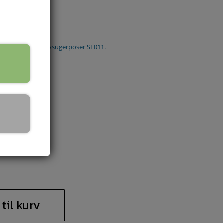
905020. Nilfisk støvsugerposer SL011.
 til kurv