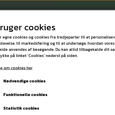
bruger cookies
r egne cookies og cookies fra tredjeparter til at personaliser
levelse, til markedsføring og til at undersøge, hvordan vores
ide anvendes af besøgende. Du kan altid tilbagekalde dit s
KONTAKT
rykke på linket 'Cookies' nederst på siden.
e om cookies her
k støvsugerposer UZ934, Type: 1406905020. 10 stk.
Nødvendige cookies
Nilfisk støvsugerposer UZ
Funktionelle cookies
1406905020. 10 stk.
Statistik cookies
125,00 kr.