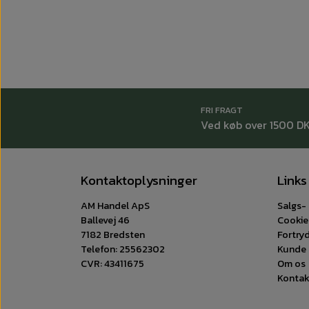
FRI FRAGT
Ved køb over 1500 D
Kontaktoplysninger
Links
AM Handel ApS
Salgs- 
Ballevej 46
Cookie
7182 Bredsten
Fortry
Telefon: 25562302
Kunde 
CVR: 43411675
Om os
Kontak