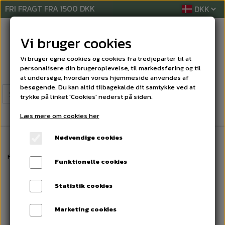
FRI FRAGT FRA 1500 DKK
Vi bruger cookies
Vi bruger egne cookies og cookies fra tredjeparter til at
personalisere din brugeroplevelse, til markedsføring og til
at undersøge, hvordan vores hjemmeside anvendes af
besøgende. Du kan altid tilbagekalde dit samtykke ved at
trykke på linket 'Cookies' nederst på siden.
Læs mere om cookies her
Nødvendige cookies
Forside
PLASTPOSER / SÆKKE
SPANDEPOSER
LD plastposer 30 x 36, 
Funktionelle cookies
Statistik cookies
Marketing cookies