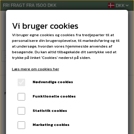
FRI FRAGT FRA 1500 DKK
Vi bruger cookies
Vi bruger egne cookies og cookies fra tredjeparter til at
personalisere din brugeroplevelse, til markedsføring og til
at undersøge, hvordan vores hjemmeside anvendes af
besøgende. Du kan altid tilbagekalde dit samtykke ved at
trykke på linket 'Cookies' nederst på siden.
Læs mere om cookies her
Nødvendige cookies
Forside
RENGØRINGSREKVISITTER
SVAMPE
Køkkensvamp 10 stk. 9x6
Funktionelle cookies
Statistik cookies
Marketing cookies