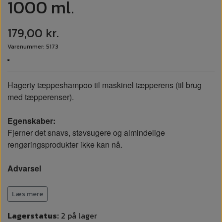
1000 ml.
179,00 kr.
Varenummer: 5173
Hagerty tæppeshampoo til maskinel tæpperens (til brug
med tæpperenser).
Egenskaber:
Fjerner det snavs, støvsugere og almindelige
rengøringsprodukter ikke kan nå.
Advarsel
Ikke egnet til tekstiler som fløjl eller silke, der er
Læs mere
følsomme over for vand.
Lav test på et ikke synligt område inden du går igang.
Lagerstatus:
2 på lager