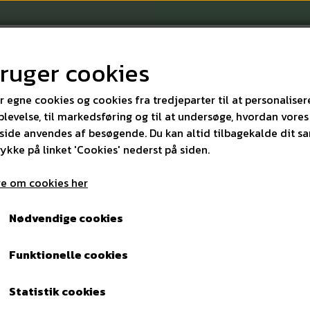
bruger cookies
r egne cookies og cookies fra tredjeparter til at personaliser
levelse, til markedsføring og til at undersøge, hvordan vores
ide anvendes af besøgende. Du kan altid tilbagekalde dit s
KONTAKT
rykke på linket 'Cookies' nederst på siden.
e om cookies her
DEPOSER
FRØKENPOSER M/MOTIV 100 STK.
Nødvendige cookies
FRØKENPOSER M/MOTIV 1
Funktionelle cookies
61,00 kr.
Varenummer: 7015
Statistik cookies