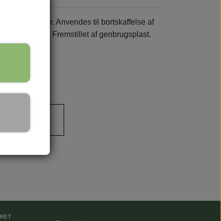
å dametoiletter. Anvendes til bortskaffelse af
er toiletbesøg. Fremstillet af genbrugsplast.
 til kurv
RRET