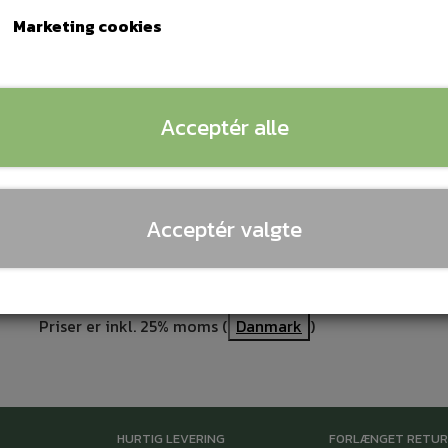
Marketing cookies
Hygiejnisk frøkenpose med motiv str. 24,5x35 cm til brug p
hygiejnebind, tamponer, vatpinde, vatrondeller og bleer eft
Colli: 5 x 100 stk.
Acceptér alle
Lagerstatus:
Ikke på lager
Acceptér valgte
Tilføj
−
+
Priser er inkl. 25% moms (
Danmark
)
HURTIG LEVERING
FORLÆNGET RETU