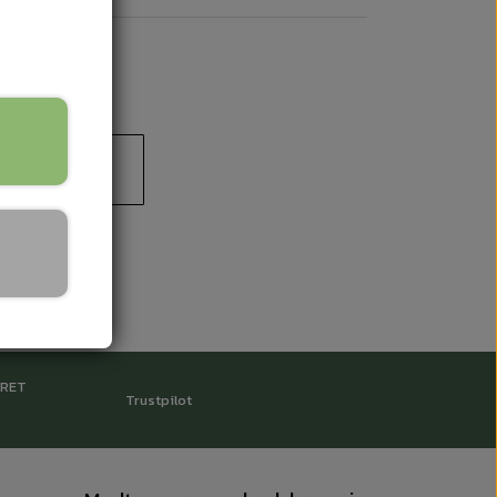
-25ml.
 til kurv
RRET
Trustpilot