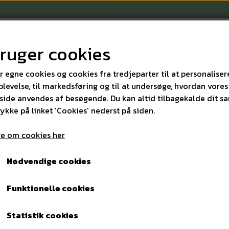
bruger cookies
r egne cookies og cookies fra tredjeparter til at personaliser
levelse, til markedsføring og til at undersøge, hvordan vores
ide anvendes af besøgende. Du kan altid tilbagekalde dit s
KONTAKT
rykke på linket 'Cookies' nederst på siden.
e om cookies her
YR OG TILBEHØR
DOSERINGSMÅLER TIL 1 LTR. FLASKER
Nødvendige cookies
DOSERINGSMÅLER TIL 1 LT
Funktionelle cookies
42,00 kr.
Varenummer: 5117
Statistik cookies