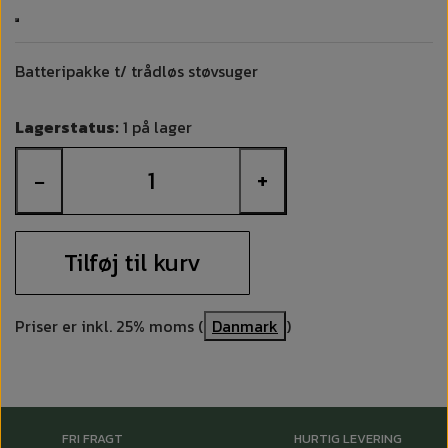
Batteripakke t/ trådløs støvsuger
Lagerstatus:
1 på lager
−
+
Tilføj til kurv
Priser er inkl. 25% moms (
Danmark
)
FRI FRAGT
HURTIG LEVERING