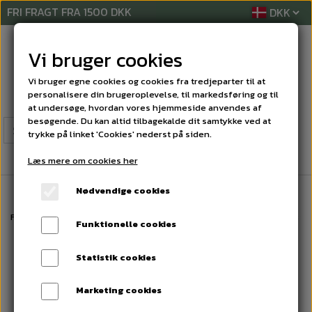
FRI FRAGT FRA 1500 DKK
Vi bruger cookies
Vi bruger egne cookies og cookies fra tredjeparter til at
personalisere din brugeroplevelse, til markedsføring og til
at undersøge, hvordan vores hjemmeside anvendes af
besøgende. Du kan altid tilbagekalde dit samtykke ved at
trykke på linket 'Cookies' nederst på siden.
Læs mere om cookies her
Nødvendige cookies
Forside
MASKINER
AP Trådløs støvsuger
Batteripakke t/ trådløs stø
Funktionelle cookies
Statistik cookies
Marketing cookies