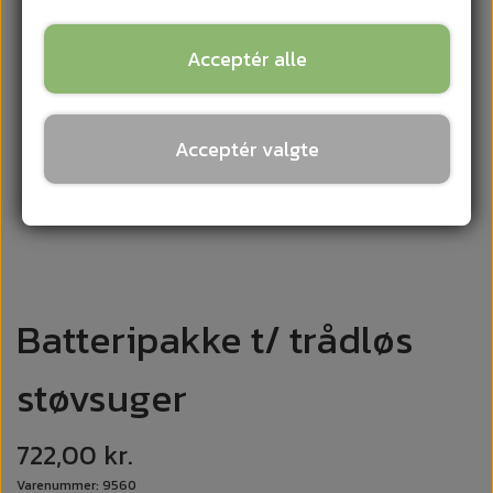
Acceptér alle
Acceptér valgte
Batteripakke t/ trådløs
støvsuger
722,00 kr.
Varenummer: 9560