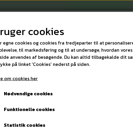
bruger cookies
r egne cookies og cookies fra tredjeparter til at personaliser
levelse, til markedsføring og til at undersøge, hvordan vores
ide anvendes af besøgende. Du kan altid tilbagekalde dit s
KONTAKT
rykke på linket 'Cookies' nederst på siden.
e om cookies her
 m/snoretræk 100L 70cmx105cm Plast Klare 5 sække pr. rulle.
Nødvendige cookies
Affaldssække m/snoretr
Funktionelle cookies
Plast Klare 5 sække pr. rul
Statistik cookies
22,00 kr.