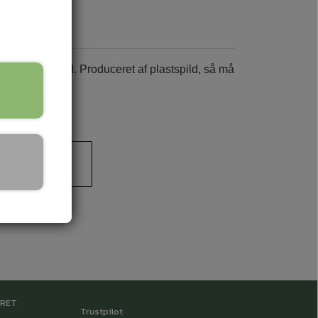
od at falde ud. Produceret af plastspild, så må
le.
 til kurv
RRET
Trustpilot