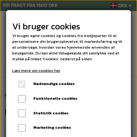
FRI FRAGT FRA 1500 DKK
Vi bruger cookies
Vi bruger egne cookies og cookies fra tredjeparter til at
personalisere din brugeroplevelse, til markedsføring og til
at undersøge, hvordan vores hjemmeside anvendes af
besøgende. Du kan altid tilbagekalde dit samtykke ved at
trykke på linket 'Cookies' nederst på siden.
Læs mere om cookies her
Nødvendige cookies
Forside
MASKINER
NILFISK VP300 NORDIC støvsuger
Funktionelle cookies
NILFISK VP300 NORDIC støvsuger
Statistik cookies
Marketing cookies