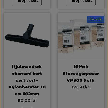
Tilføj til kurv
Tilføj til kurv
UDSOLGT
Hjulmundstk
Nilfisk
økonomi kort
Støvsugerposer
sort sort-
VP 300 5 stk.
nylonbørster 30
89,50 kr.
cm Ø32mm
80,00 kr.