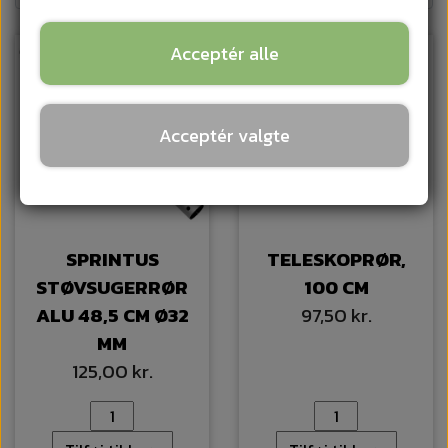
Acceptér alle
Acceptér valgte
SPRINTUS
TELESKOPRØR,
STØVSUGERRØR
100 CM
ALU 48,5 CM Ø32
97,50 kr.
MM
125,00 kr.