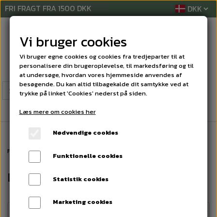
FRI FRAGT FRA 1500 DKK
Vi bruger cookies
Vi bruger egne cookies og cookies fra tredjeparter til at
personalisere din brugeroplevelse, til markedsføring og til
at undersøge, hvordan vores hjemmeside anvendes af
besøgende. Du kan altid tilbagekalde dit samtykke ved at
trykke på linket 'Cookies' nederst på siden.
Læs mere om cookies her
Nødvendige cookies
Forside
RENGØRINGSREKVISITTER
DOSERINGSUDSTYR OG TILBEHØR
Funktionelle cookies
DOSERINGSUDSTYR OG TILBEHØR
Statistik cookies
Marketing cookies