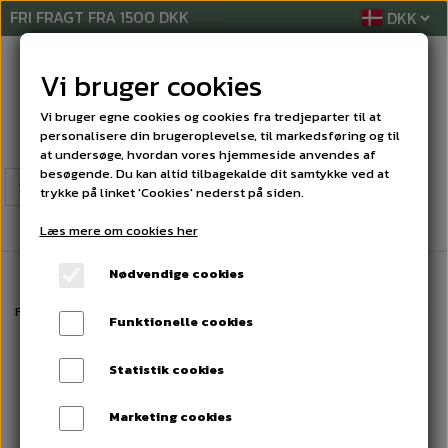
FRI FRAGT FRA 1500 DKK
Vi bruger cookies
Vi bruger egne cookies og cookies fra tredjeparter til at
personalisere din brugeroplevelse, til markedsføring og til
at undersøge, hvordan vores hjemmeside anvendes af
besøgende. Du kan altid tilbagekalde dit samtykke ved at
trykke på linket 'Cookies' nederst på siden.
Læs mere om cookies her
Nødvendige cookies
Forside
PERSONLIG PLEJE PRODUKTER
HÅNDDESINFEKTION
Plum hå
Funktionelle cookies
Statistik cookies
Marketing cookies