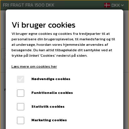
FRI FRAGT FRA 1500 DKK
Vi bruger cookies
Vi bruger egne cookies og cookies fra tredjeparter til at
personalisere din brugeroplevelse, til markedsføring og til
at undersøge, hvordan vores hjemmeside anvendes af
besøgende. Du kan altid tilbagekalde dit samtykke ved at
trykke på linket 'Cookies' nederst på siden.
Læs mere om cookies her
Nødvendige cookies
Forside
RENGØRINGSREKVISITTER
KOMPLET MOPPESÆT
Mery Mini M
Funktionelle cookies
Statistik cookies
Marketing cookies