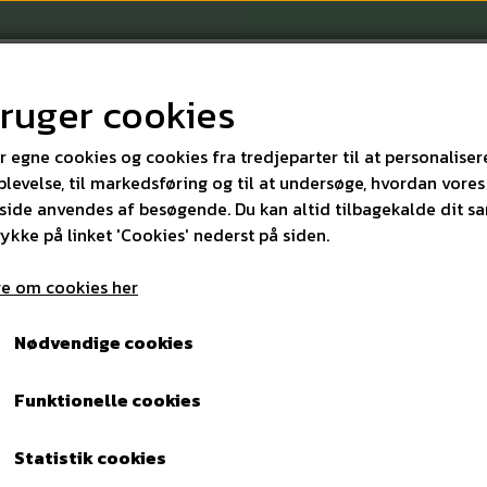
bruger cookies
r egne cookies og cookies fra tredjeparter til at personaliser
levelse, til markedsføring og til at undersøge, hvordan vores
ide anvendes af besøgende. Du kan altid tilbagekalde dit s
KONTAKT
rykke på linket 'Cookies' nederst på siden.
e om cookies her
åndopvask off., parfumefri, 500 ml
Nødvendige cookies
Håndopvask off., parfumef
Funktionelle cookies
15,00 kr.
Varenummer: 1201
Statistik cookies