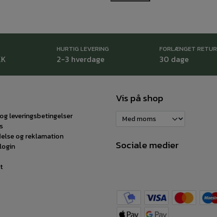
HURTIG LEVERING
FORLÆNGET RETU
KK
2-3 hverdage
30 dage
Vis på shop
og leveringsbetingelser
s
delse og reklamation
Sociale medier
login
t