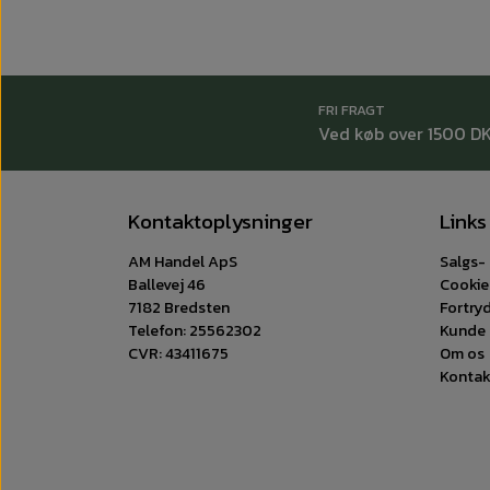
FRI FRAGT
Ved køb over 1500 D
Kontaktoplysninger
Links
AM Handel ApS
Salgs- 
Ballevej 46
Cookie
7182 Bredsten
Fortry
Telefon: 25562302
Kunde 
CVR: 43411675
Om os
Kontak