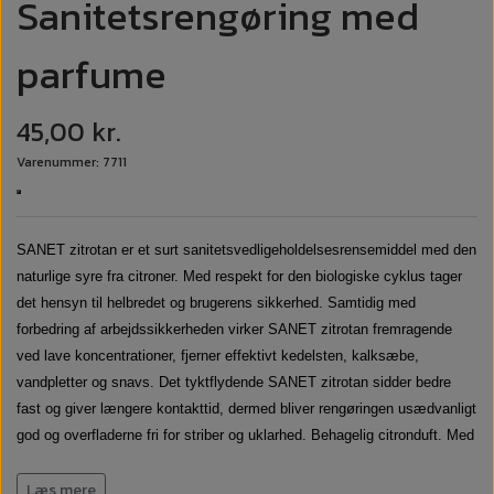
Sanitetsrengøring med
parfume
45,00 kr.
Varenummer: 7711
SANET zitrotan er et surt sanitetsvedligeholdelsesrensemiddel med den
naturlige syre fra citroner. Med respekt for den biologiske cyklus tager
det hensyn til helbredet og brugerens sikkerhed. Samtidig med
forbedring af arbejdssikkerheden virker SANET zitrotan fremragende
ved lave koncentrationer, fjerner effektivt kedelsten, kalksæbe,
vandpletter og snavs. Det tyktflydende SANET zitrotan sidder bedre
fast og giver længere kontakttid, dermed bliver rengøringen usædvanligt
god og overfladerne fri for striber og uklarhed. Behagelig citronduft. Med
for det meste fornyelige ressourcer tager SANET zitrotan hensyn til
Læs mere
kommende generationer.