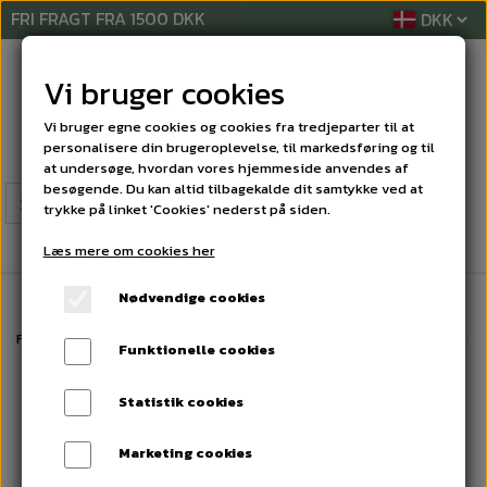
FRI FRAGT FRA 1500 DKK
Vi bruger cookies
Vi bruger egne cookies og cookies fra tredjeparter til at
personalisere din brugeroplevelse, til markedsføring og til
at undersøge, hvordan vores hjemmeside anvendes af
besøgende. Du kan altid tilbagekalde dit samtykke ved at
trykke på linket 'Cookies' nederst på siden.
Læs mere om cookies her
Nødvendige cookies
Forside
RENGØRINGSMIDLER
TANET PRODUKTER
Green Care Prof S
Funktionelle cookies
Statistik cookies
Marketing cookies