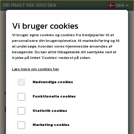
FRI FRAGT FRA 1500 DKK
Vi bruger cookies
Vi bruger egne cookies og cookies fra tredjeparter til at
personalisere din brugeroplevelse, til markedsføring og til
at undersøge, hvordan vores hjemmeside anvendes af
besøgende. Du kan altid tilbagekalde dit samtykke ved at
trykke på linket 'Cookies' nederst på siden.
Læs mere om cookies her
Nødvendige cookies
Forside
RENGØRINGSREKVISITTER
KOMPLET MOPPESÆT
Funktionelle cookies
KOMPLET MOPPESÆT
Statistik cookies
Marketing cookies